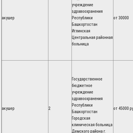
учреждение
здравоохранения
акушер
Республики
от 30000
Башкортостан
Иглинская
Центральная районная
больница
Государственное
бюджетное
учреждение
здравоохранения
Республики
акушер
2
от 45000 р
Башкортостан
Городская
клиническая больница
Демского района г.