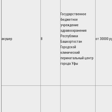
Государственное
бюджетное
учреждение
здравоохранения
Республики
акушер
8
от 30000 р
Башкортостан
Городской
клинический
перинатальный центр
города Уфы