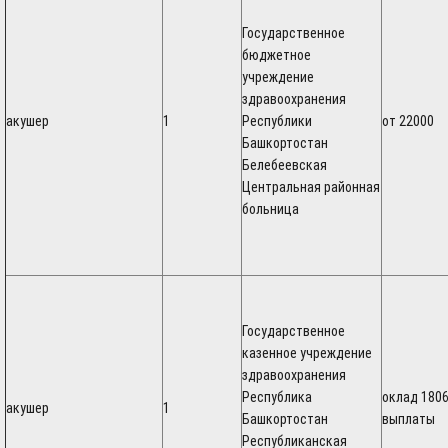
Государственное
бюджетное
учреждение
здравоохранения
акушер
1
Республики
от 22000
Башкортостан
Белебеевская
Центральная районная
больница
Государственное
казенное учреждение
здравоохранения
Республика
оклад 1806
акушер
1
Башкортостан
выплаты
Республиканская