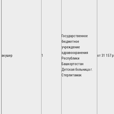
Государственное
бюджетное
учреждение
здравоохранения
акушер
1
от 31 157 
Республики
Башкортостан
Детская больница г.
Стерлитамак