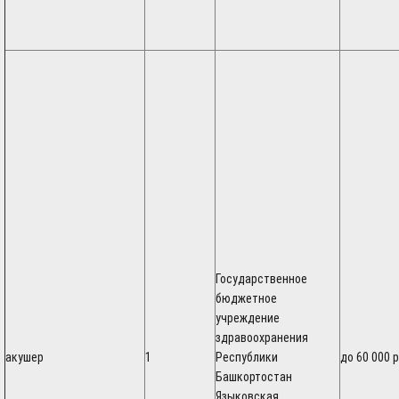
Государственное
бюджетное
учреждение
здравоохранения
акушер
1
Республики
до 60 000 
Башкортостан
Языковская