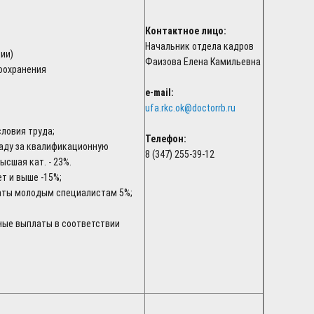
Контактное лицо:
Начальник отдела кадров
ии)
Фаизова Елена Камильевна
оохранения
e-mail:
ufa.rkc.ok@doctorrb.ru
словия труда;
Телефон:
аду за квалификационную
8 (347) 255-39-12
высшая кат. - 23%.
лет и выше -15%;
аты молодым специалистам 5%;
ные выплаты в соответствии