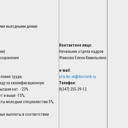
вумя выходными днями
Контактное лицо:
ии)
Начальник отдела кадров
оохранения
Фаизова Елена Камильевна
e-mail:
словия труда;
ufa.rkc.ok@doctorrb.ru
аду за квалификационную
Телефон:
высшая кат. - 23%.
8(347) 255-39-12
лет и выше -15%;
аты молодым специалистам 5%;
ные выплаты в соответствии