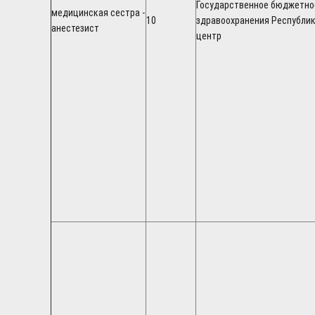
Государственное бюджетно
медицинская сестра -
10
здравоохранения Республи
анестезист
центр