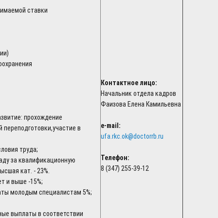
анимаемой ставки
ии)
оохранения
Контактное лицо:
Начальник отдела кадров
Фаизова Елена Камильевна
азвитие: прохождение
e-mail:
 переподготовки,участие в
ufa.rkc.ok@doctorrb.ru
словия труда;
Телефон:
аду за квалификационную
8 (347) 255-39-12
высшая кат. - 23%.
лет и выше -15%;
аты молодым специалистам 5%;
ные выплаты в соответствии