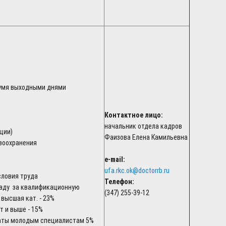
вумя выходными днями
Контактное лицо:
начальник отдела кадров
ции)
Фаизова Елена Камильевна
авоохранения
e-mail:
ufa.rkc.ok@doctorrb.ru
словия труда
Телефон:
аду за квалификационную
(347) 255-39-12
, высшая кат. - 23%
ет и выше - 15%
аты молодым специалистам 5%