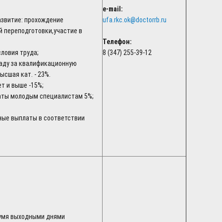
e-mail:
азвитие: прохождение
ufa.rkc.ok@doctorrb.ru
 переподготовки,участие в
Телефон:
словия труда;
8 (347) 255-39-12
аду за квалификационную
высшая кат. - 23%.
лет и выше -15%;
аты молодым специалистам 5%;
ные выплаты в соответствии
вумя выходными днями