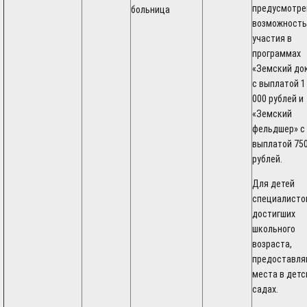
предусмотре
больница
возможность
участия в
программах
«Земский до
с выплатой 1
000 рублей и
«Земский
фельдшер» с
выплатой 750
рублей.
Для детей
специалистов
достигших
школьного
возраста,
предоставля
места в детс
садах.