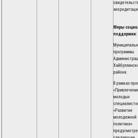
свидетельст
аккредитаци
Меры социа
поддержки:
Муниципаль
программы
Администра
Хайбуллинск
района:
В рамках пр
«Привлечени
молодых
специалисто
«Развитие
молодежной
политики»
предусмотр
следующие