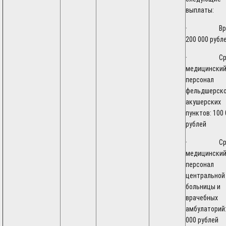
выплаты:
· Врач
200 000 рубл
· Сред
медицински
персонал
фельдшерско
акушерских
пунктов: 100
рублей
· Сред
медицински
персонал
центральной
больницы и
врачебных
амбулаторий:
000 рублей