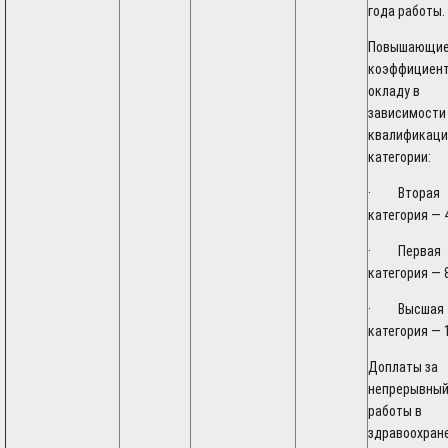
года работы.
Повышающи
коэффициент
окладу в
зависимости
квалификаци
категории:
· Вторая
категория — 
· Первая
категория — 
· Высшая
категория — 
Доплаты за
непрерывный
работы в
здравоохран