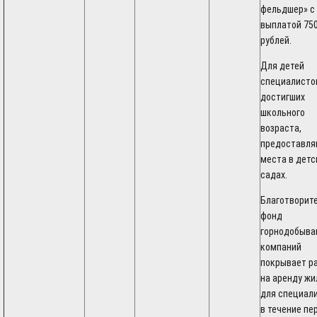
фельдшер» с
выплатой 750
рублей.
Для детей
специалистов
достигших
школьного
возраста,
предоставля
места в детс
садах.
Благотворит
фонд
горнодобыв
компаний
покрывает р
на аренду жи
для специал
в течение пе