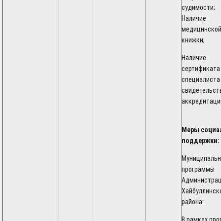
судимости;
Наличие
медицинско
книжки;
Наличие
сертификата
специалиста
свидетельст
аккредитаци
Меры социа
поддержки:
Муниципаль
программы
Администра
Хайбуллинск
района:
В рамках пр