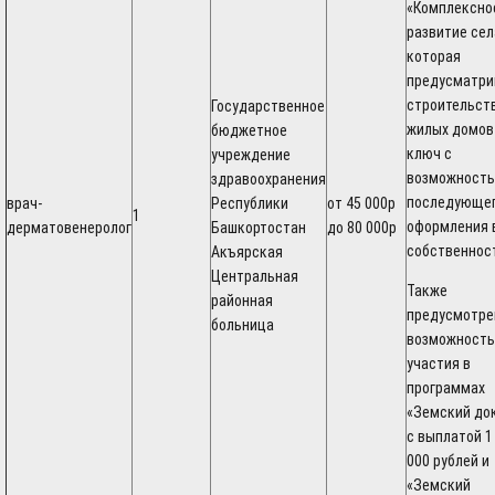
«Комплексно
развитие сел
которая
предусматри
строительст
Государственное
жилых домов
бюджетное
ключ с
учреждение
возможность
здравоохранения
последующе
врач-
Республики
от 45 000р
1
оформления 
дерматовенеролог
Башкортостан
до 80 000р
собственнос
Акъярская
Центральная
Также
районная
предусмотре
больница
возможность
участия в
программах
«Земский до
с выплатой 1
000 рублей и
«Земский