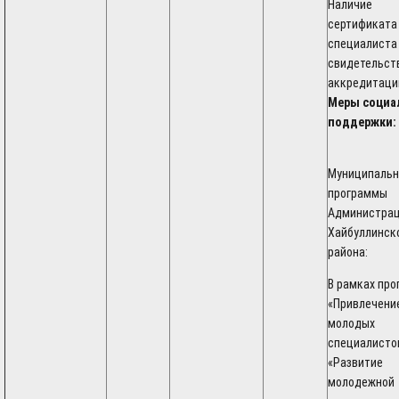
Наличие
сертификата
специалиста
свидетельст
аккредитаци
Меры социа
поддержки:
Муниципаль
программы
Администра
Хайбуллинск
района:
В рамках пр
«Привлечени
молодых
специалисто
«Развитие
молодежной