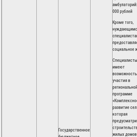
амбулаторий:
000 рублей
Кроме того,
нуждающимс
специалиста
предоставля
социальное 
Специалист
имеют
возможность
участия в
регионально
программе
«Комплексно
развитие сел
которая
предусматри
строительст
Государственное
жилых домов
бюджетное