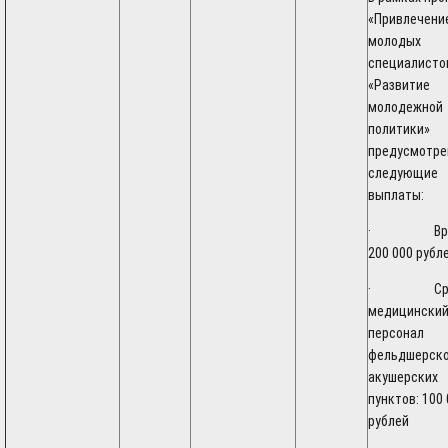
«Привлечени
молодых
специалисто
«Развитие
молодежной
политики»
предусмотр
следующие
выплаты:
· Врач
200 000 рубл
· Сред
медицински
персонал
фельдшерско
акушерских
пунктов: 100
рублей