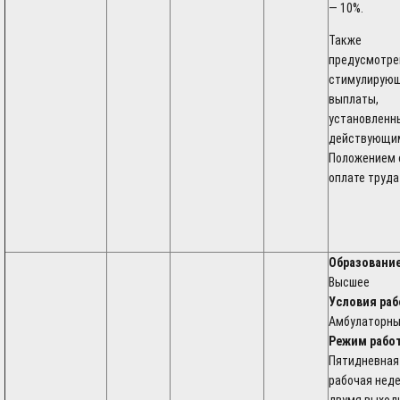
— 10%.
Также
предусмотр
стимулирую
выплаты,
установленн
действующи
Положением 
оплате труда
Образование
Высшее
Условия раб
Амбулаторн
Режим рабо
Пятидневная
рабочая неде