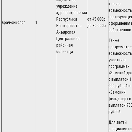
ключ с
учреждение
возможность
здравоохранения
последующе
Республики
от 45 000р
врач-онколог
1
оформления 
Башкортостан
до 80 000р
собственнос
Акъярская
Центральная
Также
районная
предусмотре
больница
возможность
участия в
программах
«Земский до
с выплатой 1
000 рублей и
«Земский
фельдшер» с
выплатой 750
рублей.
Для детей
специалистов