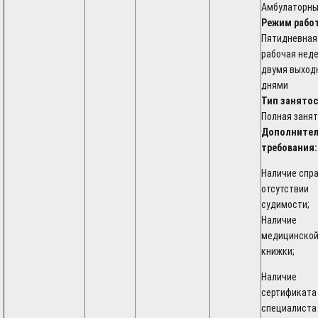
Амбулаторн
Режим рабо
Пятидневная
рабочая неде
двумя выход
днями
Тип занятос
Полная заня
Дополните
требования:
Наличие спра
отсутствии
судимости;
Наличие
медицинско
книжки;
Наличие
сертификата
специалиста