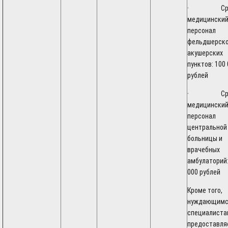
· Сред
медицински
персонал
фельдшерско
акушерских
пунктов: 100
рублей
· Сред
медицински
персонал
центральной
больницы и
врачебных
амбулаторий:
000 рублей
Кроме того,
нуждающимс
специалиста
предоставля