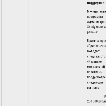
поддержки:
Муниципаль
программы
Администра
Хайбуллинск
района:
В рамках пр
«Привлечени
молодых
специалисто
«Развитие
молодежной
политики»
предусмотр
следующие
выплаты:
· Врач
200 000 рубл