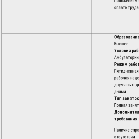
Положением 
оплате труда
Образование
Высшее
Условия раб
Амбулаторн
Режим рабо
Пятидневная
рабочая неде
двумя выход
днями
Тип занятос
Полная заня
Дополните
требования:
Наличие спра
отсутствии