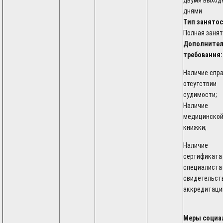
двумя выход
днями
Тип занятос
Полная заня
Дополните
требования:
Наличие спра
отсутствии
судимости;
Наличие
медицинско
книжки;
Наличие
сертификата
специалиста
свидетельст
аккредитаци
Меры социа