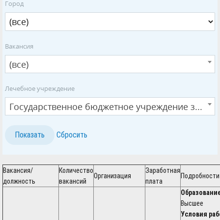
Город
Вакансия
(все)
Лечебное учреждение
Государственное бюджетное учреждение здравоохранения Республики Башкортостан Акъярская Центральная районная больница
Вакансия/
Количество
Заработная
Организация
Подробности
должность
вакансий
плата
Образование
Высшее
Условия раб