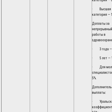
категория — 
· Высшая
категория — 
Доплаты за
непрерывный
работы в
здравоохран
· 3 года —
· 5 лет — 
· Для мол
специалисто
5%.
Дополнител
выплаты:
· Уральск
коэффициен