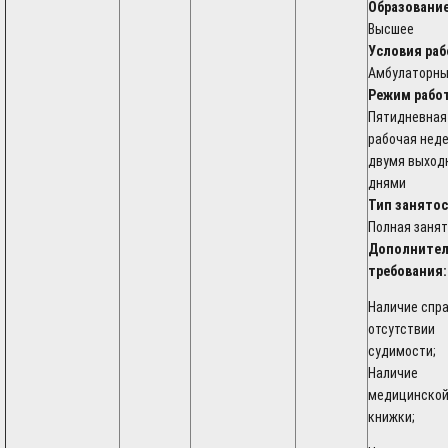
Образование
Высшее
Условия раб
Амбулаторн
Режим рабо
Пятидневная
рабочая неде
двумя выход
днями
Тип занятос
Полная заня
Дополните
требования:
Наличие спра
отсутствии
судимости;
Наличие
медицинско
книжки;