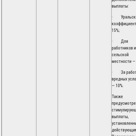
выплаты:
· Уральск
коэффициен
15%;
· Для
работников и
сельской
местности —
· За работ
вредных усл
— 10%.
Также
предусмотр
стимулирую
выплаты,
установленн
действующи