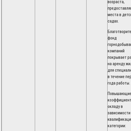
возраста,
предоставля
места в детс
садах.
Благотворит
фонд
горнодобыв
компаний
покрывает р
на аренду жи
для специал
в течение пе
года работы.
Повышающи
коэффициент
окладу в
зависимости
квалификаци
категории: