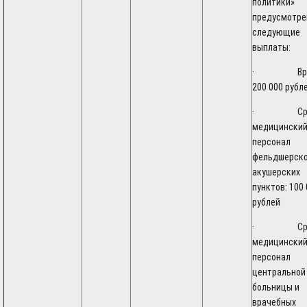
политики»
предусмотр
следующие
выплаты:
· Врач
200 000 рубл
· Сред
медицински
персонал
фельдшерско
акушерских
пунктов: 100
рублей
· Сред
медицински
персонал
центральной
больницы и
врачебных