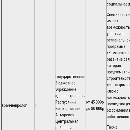
социальное 
Специалист
имеют
возможность
участия в
регионально
программе
«Комплексно
развитие сел
которая
предусматри
Государственное
строительст
бюджетное
жилых домов
учреждение
ключ с
здравоохранения
возможность
Республики
от 45 000р
последующе
врач-невролог
1
Башкортостан
до 80 000р
оформления 
Акъярская
собственнос
Центральная
Также
районная