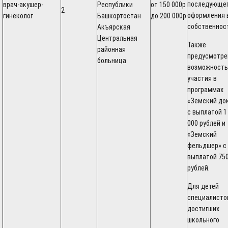
последующе
врач-акушер-
Республики
от 150 000р
2
оформления 
гинеколог
Башкортостан
до 200 000р
собственнос
Акъярская
Центральная
Также
районная
предусмотре
больница
возможность
участия в
программах
«Земский до
с выплатой 1
000 рублей и
«Земский
фельдшер» с
выплатой 750
рублей.
Для детей
специалистов
достигших
школьного