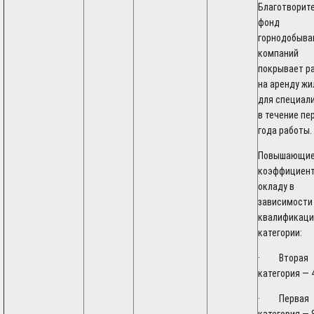
Благотворит
фонд
горнодобыв
компаний
покрывает р
на аренду жи
для специал
в течение пе
года работы.
Повышающи
коэффициент
окладу в
зависимости
квалификаци
категории:
· Вторая
категория — 
· Первая