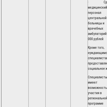
· Сред
медицински
персонал
центральной
больницы и
врачебных
амбулаторий:
000 рублей
Кроме того,
нуждающимс
специалиста
предоставля
социальное 
Специалист
имеют
возможность
участия в
регионально
программе