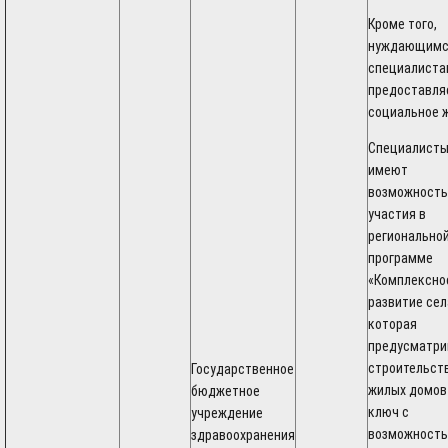
Кроме того,
нуждающимс
специалиста
предоставля
социальное 
Специалист
имеют
возможность
участия в
регионально
программе
«Комплексно
развитие сел
которая
предусматри
строительст
Государственное
жилых домов
бюджетное
ключ с
учреждение
возможность
здравоохранения