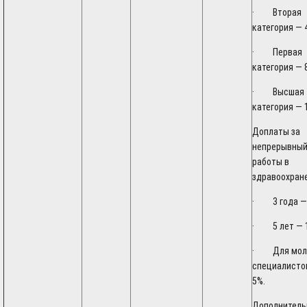
· Вторая
категория — 
· Первая
категория — 
· Высшая
категория — 
Доплаты за
непрерывный
работы в
здравоохран
· 3 года —
· 5 лет — 
· Для мол
специалисто
5%.
Дополнител