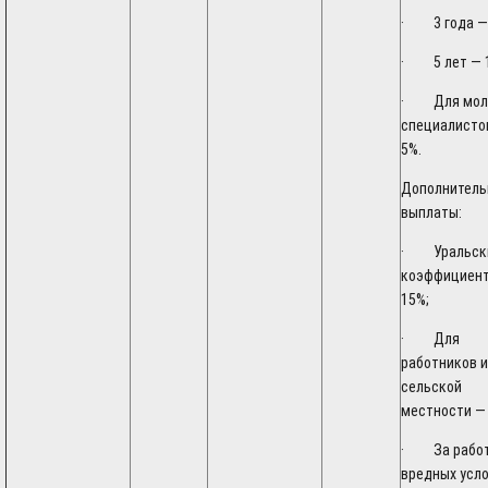
· 3 года —
· 5 лет — 
· Для мол
специалисто
5%.
Дополнител
выплаты:
· Уральск
коэффициен
15%;
· Для
работников и
сельской
местности —
· За работ
вредных усл