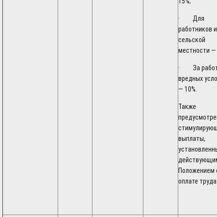
15%;
· Для
работников и
сельской
местности —
· За работ
вредных усл
— 10%.
Также
предусмотр
стимулирую
выплаты,
установленн
действующи
Положением 
оплате труда